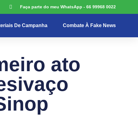
Faça parte do meu WhatsApp - 66 99968 0022
eriais De Campanha
Combate À Fake News
meiro ato
esivaço
Sinop