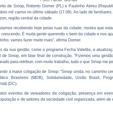
efeito de Sinop, Roberto Dorner (PL) e Paulinho Abreu (Repu
is mil carros no último sábado (17.08). Ao lado de familiares
on, região central da cidade.
stamos recebendo hoje pelas ruas da cidade, mostra que esta
r crescendo. É muita gente querendo o bem da cidade e nos a
inho, vamos fazer muito mais”, afirma Dorner.
as da sua gestão, como o programa Fecha Valetão, a atualizaçã
l de Sinop, em fase final de construção. “Fizemos uma gest
ado para retribuir, com muito trabalho, tudo o que Sinop me per
ando a maior coligação de Sinop: “Sinop unida, no caminho cert
ico Brasileiro (MDB), Solidariedade, União Brasil, Prog
stã (DC).
tos eventos de vereadores da coligação, presença em event
opulação e de setores da sociedade civil organizada, além de 