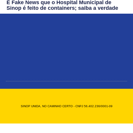
É Fake News que o Hospital Municipal de
Sinop é feito de containers; saiba a verdade
SINOP UNIDA, NO CAMINHO CERTO - CNPJ 56.402.236/0001-09