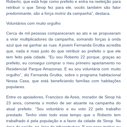
Roberto, que está hoje como prefeito e entra na reeleição para
retribuir o que Sinop fez para ele, vocês também são fator
predominante, são a força motriz da campanha”, destaca.
Voluntários com muito orgulho
Cerca de mil pessoas compareceram ao ato e se propuseram
a virar multiplicadores da campanha, somando forças à onda
azul que vai ganhar as ruas. A jovem Fernanda Grutka acredita
que, nada é mais justo do que retribuir ao prefeito o que ele
tem feito pela cidade. “Eu sou Roberto 22 porque, graças ao
prefeito, eu consegui comprar o meu primeiro apartamento no
Residencial Parque Amazonas. E eu sou voluntária com muito
orgulho”, diz Fernanda Grutka, sobre o programa habitacional
Nossa Casa, que está beneficiando famílias com habitações
populares.
Entre os apoiadores, Francisco de Assis, morador de Sinop há
23 anos, comenta o motivo de ser atuante na campanha do
atual prefeito. “Sou voluntário e eu voto 22 pelo trabalho
prestado. Tenho visto todo esse tempo que o Roberto tem
trabalhado é pela população e a favor da cidade de Sinop. Na
área da saúde, na área de infraestrutura. E por esse motivo eu