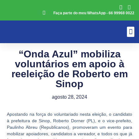
Faça parte do meu WhatsApp - 66 99968 0022
Quem É Rober
Materia
Combat
“Onda Azul” mobiliza
voluntários em apoio à
reeleição de Roberto em
Sinop
agosto 28, 2024
Apostando na força do voluntariado nesta eleição, o candidato
à prefeitura de Sinop, Roberto Dorner (PL), e o vice-prefeito,
Paulinho Abreu (Republicanos), promoveram um evento para
mobilizar apoiadores, candidatos a vereador, e todos os que já